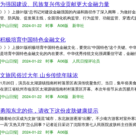
为强国建设、民族复兴伟业贡献更大金融力量
》》》上接01版“总书记对建设金融强国的内涵和路径作了深入阐释，为做好
管、防风险、促发展主线，全面强化机构监管、行为监管、功能监管、穿透式监
[中山日报] 2024-01-22 时事 A06版 新华社
积极培育中国特色金融文化
》》》上接01版积极培育中国特色金融文化，要突出“中国特色”这个关键。
是培育中国特色金融文化的内在要求。中华优秀传统文化强调重信守诺，金融行
[中山日报] 2024-01-22 时事 A06版 人民日报评论员
文旅民俗过大年 山乡传统年味浓
1月20日，演员在太湖源镇指南村村落景区表演传统鳌鱼灯。当日，集年俗美食
在浙江省杭州市临安区太湖源镇指南村村落景区开幕。本次年俗节从农历腊月初十
[中山日报] 2024-01-22 时事 A06版 新华社
勇闯东北的你，请收下这份皮肤健康提示
随着哈尔滨成为文旅“顶流”城市，东北旅游逐渐“出圈”。不少南方游客对室外
一高“又热又痒”怎么回事？记者近日采访了沈阳市第七人民医院皮肤科主任医师
[中山日报] 2024-01-22 时事 A06版