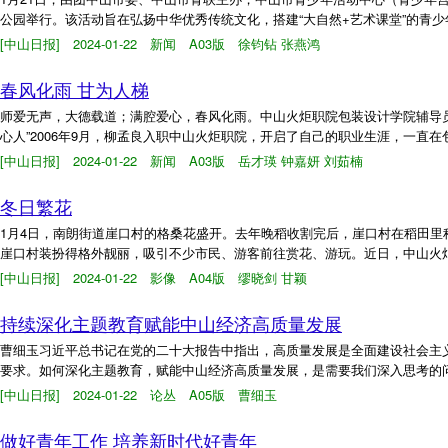
公园举行。该活动旨在弘扬中华优秀传统文化，搭建“大自然+艺术课堂”的青少
[中山日报] 2024-01-22 新闻 A03版 徐钧钻 张燕鸿
春风化雨 甘为人梯
师爱无声，大德载道；满腔爱心，春风化雨。中山火炬职院包装设计学院辅导
心人”2006年9月，柳孟良入职中山火炬职院，开启了自己的职业生涯，一直在
[中山日报] 2024-01-22 新闻 A03版 岳才瑛 钟嘉妍 刘茹楠
冬日繁花
1月4日，南朗街道崖口村的格桑花盛开。去年晚稻收割完后，崖口村在稻田
崖口村装扮得格外靓丽，吸引不少市民、游客前往赏花、游玩。近日，中山火炬
[中山日报] 2024-01-22 影像 A04版 缪晓剑 甘颖
持续深化主题教育赋能中山经济高质量发展
曹细玉习近平总书记在党的二十大报告中指出，高质量发展是全面建设社会主
要求。如何深化主题教育，赋能中山经济高质量发展，是需要我们深入思考的问
[中山日报] 2024-01-22 论丛 A05版 曹细玉
做好青年工作 培养新时代好青年