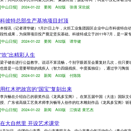
[中山日报] 2024-01-22 要闻 A02版 张倩 宋欣妮
科彼特总部生产基地项目封顶
本报讯（记者谭华健）1月21日上午，火炬工业集团园区企业中山市科彼特自
段性成果，为保障项目投产奠定坚实基础。科彼特成立于2011年7月，是一家
[中山日报] 2024-01-22 要闻 A02版 谭华健
“吹”出精彩人生
梁子键在进行公益教学。说话不算流畅，个别字眼甚至会重复好几次，但只要吹
也曾是一位需要帮助的残疾人（智力四级残疾、中度孤独症），通过学习陶笛，
[中山日报] 2024-01-22 新闻 A03版 付陈陈
用红木把故宫的“国宝”复刻出来
李兴畅在介绍自己的获奖作品《龙凤多宝阁》。在第五届中国（大连）国际文
授、广东省高级工艺美术师李兴畅等人创作的红木雕刻作品《龙凤多宝阁》斩获金
[中山日报] 2024-01-22 新闻 A03版 江慎诺 黄艺杰
在大自然里 开设艺术课堂
1月21日，由团中山市委、中山市青联主办，中山市青少年活动中心（青少年宫