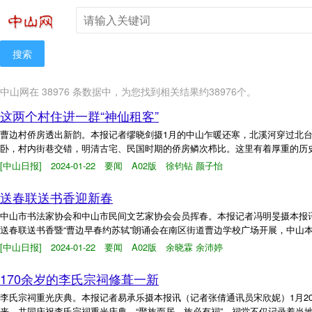
搜索
中山网在 38976 条数据中，为您找到相关结果约38976个。
这两个村住进一群“神仙租客”
曹边村侨房透出新韵。本报记者缪晓剑摄1月的中山乍暖还寒，北溪河穿过北
卧，村内街巷交错，明清古宅、民国时期的侨房鳞次栉比。这里有着厚重的历史人
[中山日报] 2024-01-22 要闻 A02版 徐钧钻 颜子怡
送春联送书香迎新春
中山市书法家协会和中山市民间文艺家协会会员挥春。本报记者冯明旻摄本报讯
送春联送书香暨“曹边早春约苏轼”朗诵会在南区街道曹边学校广场开展，中山本
[中山日报] 2024-01-22 要闻 A02版 余晓霖 余沛婷
170余岁的李氏宗祠修葺一新
李氏宗祠重光庆典。本报记者易承乐摄本报讯（记者张倩通讯员宋欣妮）1月2
来，共同庆祝李氏宗祠重光庆典。“聚族而居，族必有祠”，祠堂不仅记录着当地