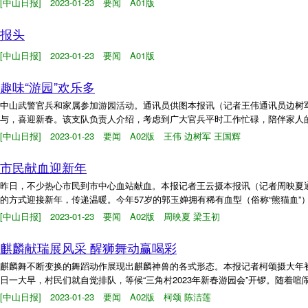
[中山日报] 2023-01-23 要闻 A01版
报头
[中山日报] 2023-01-23 要闻 A01版
趣味“游园”欢乐多
中山武警官兵和家属参加游园活动。通讯员供图本报讯（记者王伟通讯员边树军
与，喜迎新春。该支队负责人介绍，考虑到广大官兵平时工作忙碌，陪伴家人的
[中山日报] 2023-01-23 要闻 A02版 王伟 边树军 王国辉
市民献血迎新年
昨日，不少热心市民到市中心血站献血。本报记者王云摄本报讯（记者周映夏通
的方式迎接新年，传递温暖。今年57岁的郭玉婵拥有稀有血型（俗称“熊猫血”）。
[中山日报] 2023-01-23 要闻 A02版 周映夏 梁玉初
麒麟献瑞展风采 醒狮舞动赢喝彩
麒麟舞不断变换的舞蹈动作展现出麒麟神兽的各式形态。本报记者柯颂摄大年初
日一大早，村民们就自觉排队，等候“三角村2023年新春游园会”开锣。随着喧
[中山日报] 2023-01-23 要闻 A02版 柯颂 陈洁莲