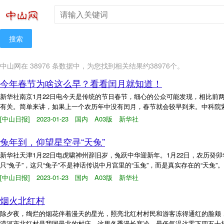
搜索
中山网在 38976 条数据中，为您找到相关结果约38976个。
今年春节为啥这么早？看看闰月就知道！
新华社南京1月22日电今天是传统的节日春节，细心的公众可能发现，相比前
有关。简单来讲，如果上一个农历年中没有闰月，春节就会较早到来。中科院紫
[中山日报] 2023-01-23 国内 A03版 新华社
兔年到，仰望星空寻“天兔”
新华社天津1月22日电虎啸神州辞旧岁，兔跃中华迎新年。1月22日，农历癸
只“兔子”，这只“兔子”不是神话传说中月宫里的“玉兔”，而是真实存在的“天兔”
[中山日报] 2023-01-23 国内 A03版 新华社
烟火北红村
除夕夜，绚烂的烟花伴着漫天的星光，照亮北红村村民和游客冻得通红的脸颊
漠河市北红村是我国最北的村庄，这里冬季漫长寒冷，最低气温达零下四五十摄氏