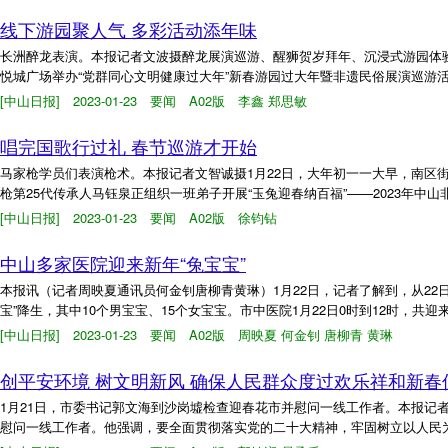
线下游园聚人气 多彩活动添年味
长洲醉龙表演。本报记者文波摄醉龙展演巡游、醒狮贺岁拜年、沉浸式游园体验
悦城广场举办“党群同心文明健康过大年”新春游园过大年暨非遗民俗展演巡游活
[中山日报] 2023-01-23 要闻 A02版 李鑫 郑思敏
唱完国歌行过礼 春节巡游才开始
马家枪学员们表演枪术。本报记者文智诚摄1月22日，大年初一一大早，南区
枪第25代传承人马钰泉正组织一班弟子开展“玉兔迎春纳百福”——2023年中
[中山日报] 2023-01-23 要闻 A02版 徐钧钻
中山多家医院迎来新年“兔宝宝”
本报讯（记者周映夏通讯员何金钊唐柳青黄琳）1月22日，记者了解到，从22
宝”降生，其中10个男宝宝、15个女宝宝。市中医院1月22日0时到12时，共迎
[中山日报] 2023-01-23 要闻 A02版 周映夏 何金钊 唐柳青 黄琳
创平安环境 树文明新风 确保人民群众度过欢乐祥和新春
1月21日，市委书记郭文海到沙岗墟检查迎春花市并慰问一线工作者。本报记
慰问一线工作者。他强调，要全面贯彻落实党的二十大精神，牢固树立以人民为