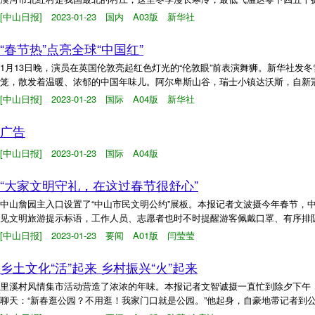
[中山日报] 2023-01-23 国内 A03版 新华社
“春节热”点亮全球“中国红”
1月13日晚，演员在英国伦敦亮起红色灯光的“伦敦眼”前表演舞狮。新华社发
笼，散发着温暖、浓郁的中国年味儿。阿尔卑斯山谷，瑞士小镇达沃斯，自新冠疫
[中山日报] 2023-01-23 国际 A04版 新华社
广告
[中山日报] 2023-01-23 国际 A04版
“大家文明守礼，在这过春节很舒心”
中山詹园主入口设置了“中山市民文明公约”展板。本报记者文波摄今年春节，
见文明旅游提示标语，工作人员、志愿者也时不时提醒游客佩戴口罩、有序排队、
[中山日报] 2023-01-23 要闻 A01版 闫莹莹
乡土文化“活”起来 乡村振兴“火”起来
里溪村风情集市活动营造了浓浓的年味。本报记者文智诚摄一直忙到除夕下午
聊天：“新春逛公园？不用逛！我家门口就是公园。”他起身，自豪地带记者到公