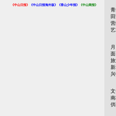
7
《中山日报》
《中山日报海外版》
《香山少年报》
《中山商报》
青
田
营
艺
桂
月
面
旅
新
兴
2
文
南
供
桂