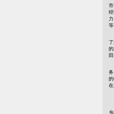
市
经
力
等
创
了
的
田
新
务
的
在
■
国
乡