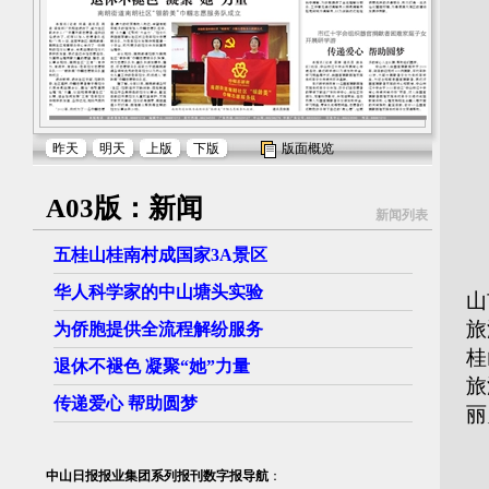
昨天
明天
上版
下版
版面概览
A03版：新闻
新闻列表
五桂山桂南村成国家3A景区
7
华人科学家的中山塘头实验
山
旅
为侨胞提供全流程解纷服务
桂
退休不褪色 凝聚“她”力量
旅
传递爱心 帮助圆梦
丽
■
中山日报报业集团系列报刊数字报导航
：