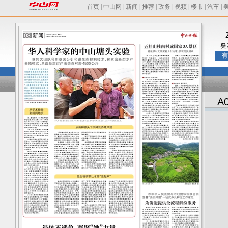
首页
|
中山网
|
新闻
|
推荐
|
政务
|
视频
|
楼市
|
汽车
|
癸
有
A