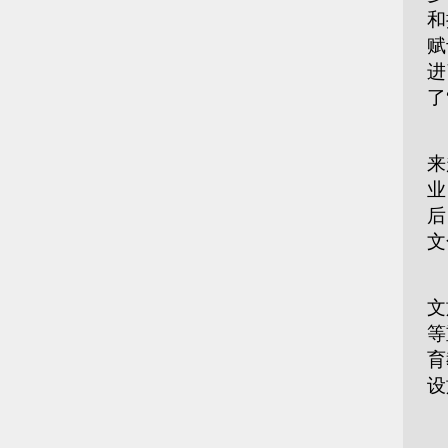
和
赋
进
了
“
来
业
后
文
记
文
等
育
设
本