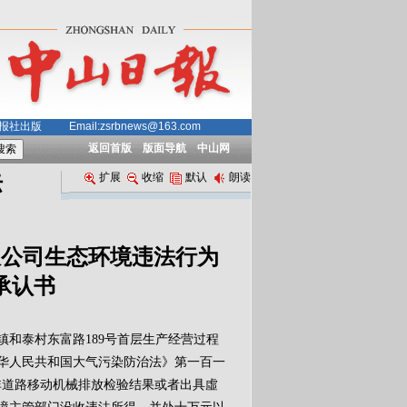
中山日报社出版
Email:zsrbnews@163.com
返回首版
版面导航
中山网
扩展
收缩
默认
朗读
际
限公司生态环境违法行为
承认书
凤镇和泰村东富路189号首层生产经营过程
华人民共和国大气污染防治法》第一百一
非道路移动机械排放检验结果或者出具虛