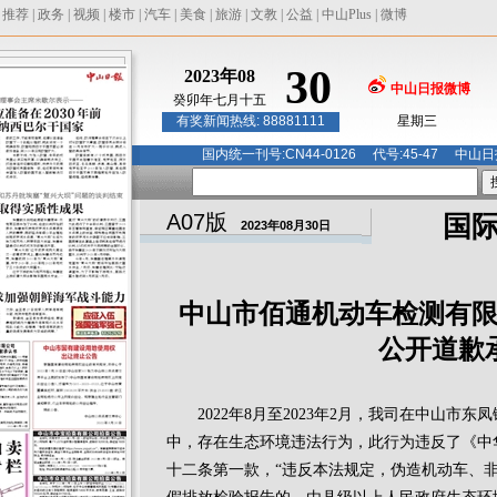
|
推荐
|
政务
|
视频
|
楼市
|
汽车
|
美食
|
旅游
|
文教
|
公益
|
中山Plus
|
微博
30
2023年08
中山日报微博
癸卯年七月十五
有奖新闻热线: 88881111
星期三
国内统一刊号:CN44-0126 代号:45-47 
A07版
国
2023年08月30日
中山市佰通机动车检测有
公开道歉
2022年8月至2023年2月，我司在中山市东
中，存在生态环境违法行为，此行为违反了《中
十二条第一款，“违反本法规定，伪造机动车、