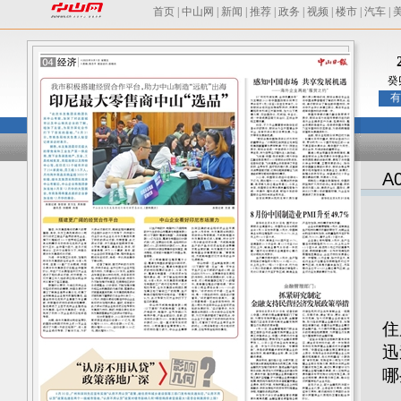
首页
|
中山网
|
新闻
|
推荐
|
政务
|
视频
|
楼市
|
汽车
|
癸
有
A
8
住
迅
哪