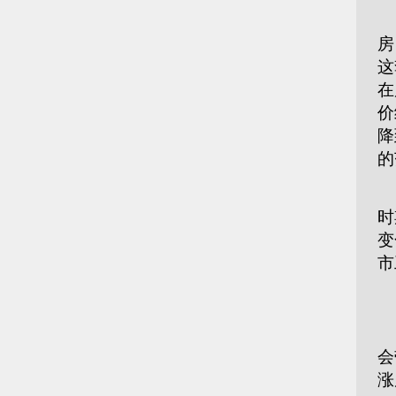
广
房
这
在
价
降
的
广
时
变
市
多
会
涨