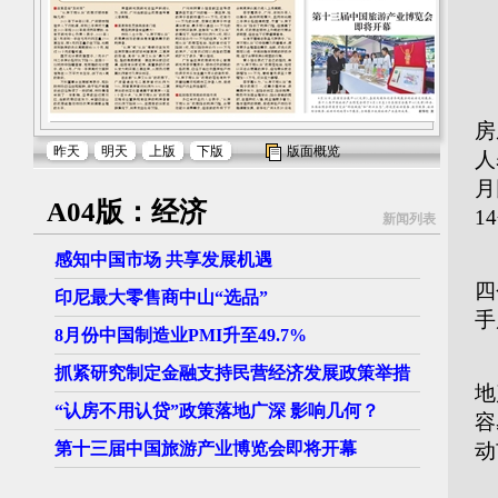
■
“
2
房
昨天
明天
上版
下版
版面概览
人
月
A04版：经济
1
新闻列表
感知中国市场 共享发展机遇
国
四
印尼最大零售商中山“选品”
手
8月份中国制造业PMI升至49.7%
万
抓紧研究制定金融支持民营经济发展政策举措
地
“认房不用认贷”政策落地广深 影响几何？
容
第十三届中国旅游产业博览会即将开幕
动
易