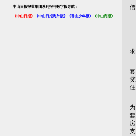
信
中山日报报业集团系列报刊数字报导航
：
《中山日报》
《中山日报海外版》
《香山少年报》
《中山商报》
市
求
“
套
贷
住
在
为
套
房
支