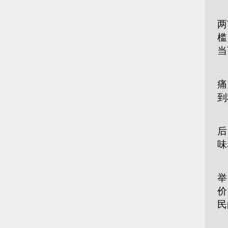
李
两
槛
当
乐
痛
到
黄
后
味
李
举
价
民