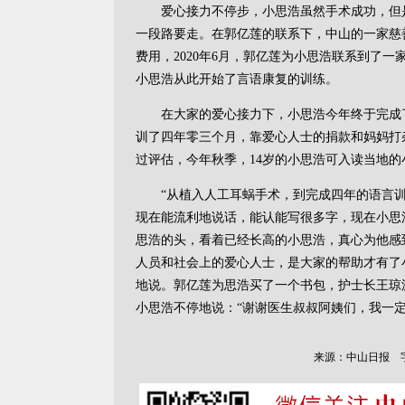
爱心接力不停步，小思浩虽然手术成功，但是
一段路要走。在郭亿莲的联系下，中山的一家慈
费用，2020年6月，郭亿莲为小思浩联系到了
小思浩从此开始了言语康复的训练。
在大家的爱心接力下，小思浩今年终于完成了
训了四年零三个月，靠爱心人士的捐款和妈妈打
过评估，今年秋季，14岁的小思浩可入读当地的
“从植入人工耳蜗手术，到完成四年的语言训
现在能流利地说话，能认能写很多字，现在小思
思浩的头，看着已经长高的小思浩，真心为他感
人员和社会上的爱心人士，是大家的帮助才有了
地说。郭亿莲为思浩买了一个书包，护士长王琼
小思浩不停地说：“谢谢医生叔叔阿姨们，我一
来源：中山日报