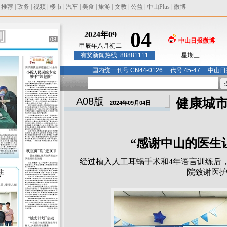
|
推荐
|
政务
|
视频
|
楼市
|
汽车
|
美食
|
旅游
|
文教
|
公益
|
中山Plus
|
微博
04
2024年09
中山日报微博
甲辰年八月初二
有奖新闻热线: 88881111
星期三
国内统一刊号:CN44-0126 代号:45-47 
A08版
健康城
2024年09月04日
“感谢中山的医生
经过植入人工耳蜗手术和4年语言训练后
院致谢医