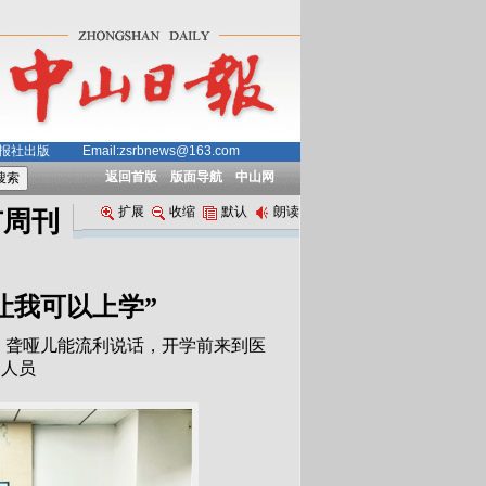
中山日报社出版
Email:zsrbnews@163.com
返回首版
版面导航
中山网
扩展
收缩
默认
朗读
市周刊
让我可以上学”
，聋哑儿能流利说话，开学前来到医
护人员