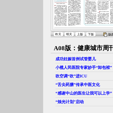
昨天
明天
上版
下版
版
A08版：健康城市周
成功妊娠首例试管婴儿
小榄人民医院专家妙手“卸包袱”
吹空调“吹”进ICU
“舌尖药膳”传承中医文化
“感谢中山的医生让我可以上学”
“烛光计划”启动