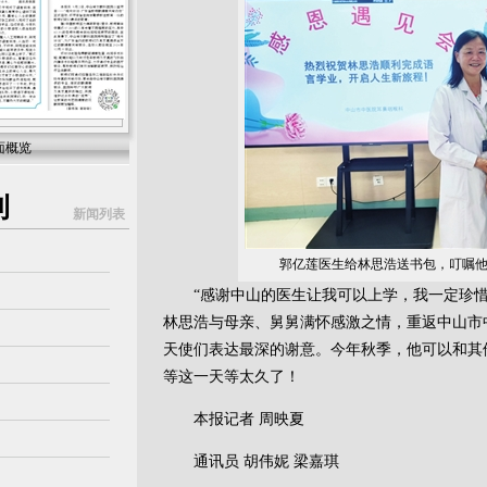
面概览
刊
新闻列表
郭亿莲医生给林思浩送书包，叮嘱
“感谢中山的医生让我可以上学，我一定珍惜
林思浩与母亲、舅舅满怀感激之情，重返中山市
天使们表达最深的谢意。今年秋季，他可以和其
等这一天等太久了！
本报记者 周映夏
通讯员 胡伟妮 梁嘉琪