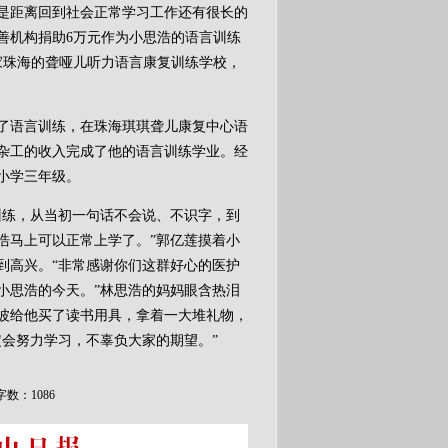
距离回到社会正常学习工作还有很长的
善机构捐助6万元作为小思浩的语言训练
一家珠海的聋哑儿听力语言康复训练学校，
语言训练，在珠海琪琪聋儿康复中心语
杂工的收入完成了他的语言训练学业。经
小学三年级。
练，从当初一句话不会说、不识字，到
浩马上可以正常上学了。”郭亿莲摸着小
到高兴。“非常感谢你们这群好心的医护
小思浩的今天。”林思浩的妈妈眼含热泪
波给他买了读书用具，拿着一大堆礼物，
定会努力学习，不辜负大家的期望。”
字数：1086