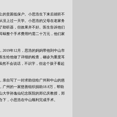
的贫困低保户。小思浩生下来后就听不
从没上过一天学。小思浩的父母在老家务
了助听器，但效果并不好。医生告诉他们
耳蜗整个手术费用约需二十万元，他们家
019年12月，思浩的妈妈带他到中山市
医生给他做了详细的检查，确诊为重度耳
，虽然不会说话，不识字，但这个孩子看起
亲自写了一封求助信给广州和中山的慈
广州的一家慈善组织捐助18.8万，帮助
山大学孙逸仙纪念医院的郑亿庆教授，郑
合下，小思浩在中山顺利完成手术。