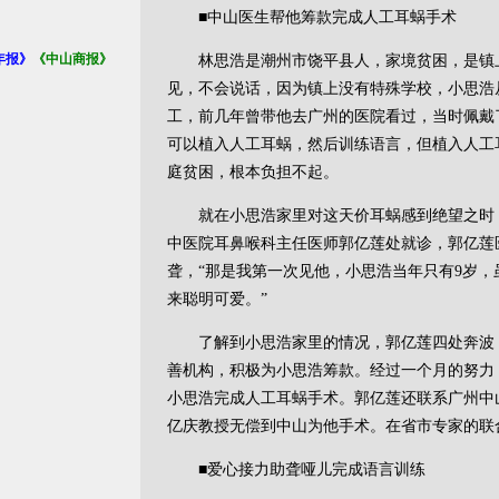
■中山医生帮他筹款完成人工耳蜗手术
年报》
《中山商报》
林思浩是潮州市饶平县人，家境贫困，是镇上
见，不会说话，因为镇上没有特殊学校，小思浩
工，前几年曾带他去广州的医院看过，当时佩戴
可以植入人工耳蜗，然后训练语言，但植入人工
庭贫困，根本负担不起。
就在小思浩家里对这天价耳蜗感到绝望之时，2
中医院耳鼻喉科主任医师郭亿莲处就诊，郭亿莲
聋，“那是我第一次见他，小思浩当年只有9岁
来聪明可爱。”
了解到小思浩家里的情况，郭亿莲四处奔波，
善机构，积极为小思浩筹款。经过一个月的努力，
小思浩完成人工耳蜗手术。郭亿莲还联系广州中
亿庆教授无偿到中山为他手术。在省市专家的联
■爱心接力助聋哑儿完成语言训练