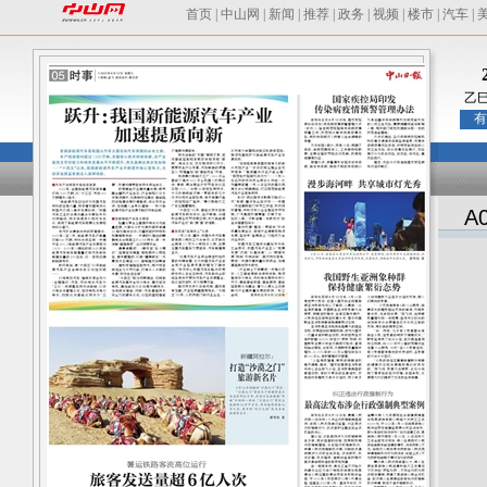
首页
|
中山网
|
新闻
|
推荐
|
政务
|
视频
|
楼市
|
汽车
|
乙
有
A