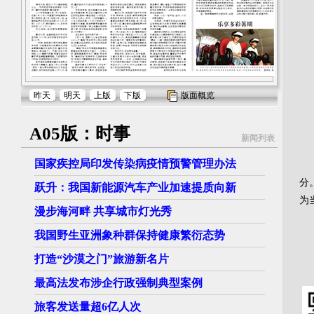
昨天
明天
上版
下版
版面概览
A05版：时事
8
新闻列表
国家疾控局印发传染病疫情预警管理办法
“
分
跃升：我国新能源汽车产业加速提质向新
为
漫步海河畔 共享城市灯光秀
新
我国野生亚洲象种群保持健康繁衍态势
打造“沙漠之门”旅游新名片
最高法发布涉企行政强制典型案例
旅客发送量超6亿人次