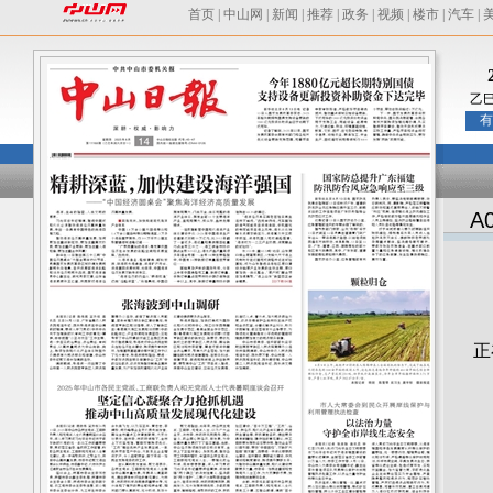
首页
|
中山网
|
新闻
|
推荐
|
政务
|
视频
|
楼市
|
汽车
|
乙
有
A
正
0