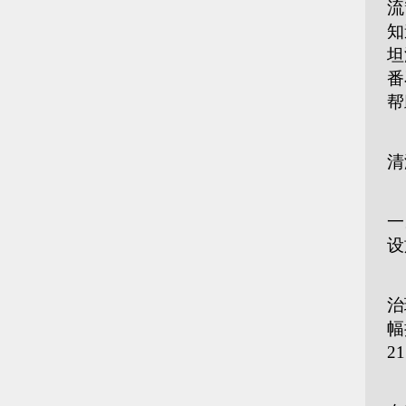
流
知
坦
番
帮
如
清
主
一
设
近
治
幅
2
“