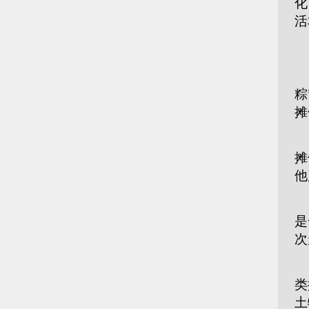
化
活
“
粽
摊
“
摊
他
为
是
次
活
类
土