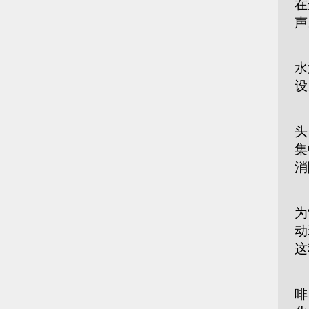
在
声
安
水
设
数
头
集
消
治
为
动
这
当
啡