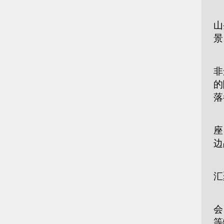
主
山
景
据
非
的
落
南
座
边
翠
汇
南
会
等