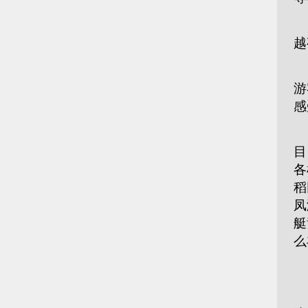
在
越
神
游
感
各
目
各
稻
凤
艇
么
■
活