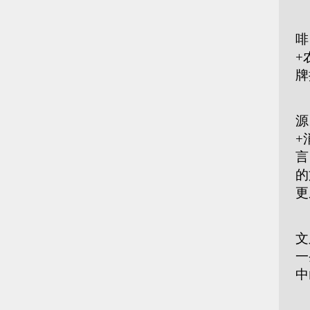
从
啡
+
牌
良
源
+
言
的
更
中
文
一
中
文