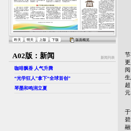
昨天
明天
上版
下版
版面概览
5
节
A02版：新闻
新闻列表
更
咖啡飘香 人气升腾
阅
生
“光学狂人”拿下“全球首创”
超
琴墨和鸣润立夏
元
对
于
碧
融