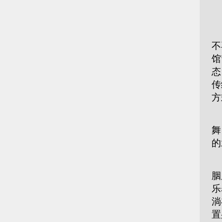
■
今
不
馆
态
传
方
在
舞
的
河
胭
乐
淌
置