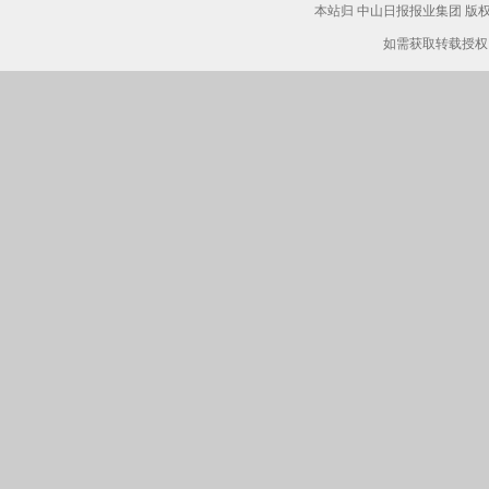
本站归 中山日报报业集团 
如需获取转载授权，请致