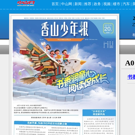
首页
|
中山网
|
新闻
|
推荐
|
政务
|
视频
|
楼市
|
汽车
|
有
A
书