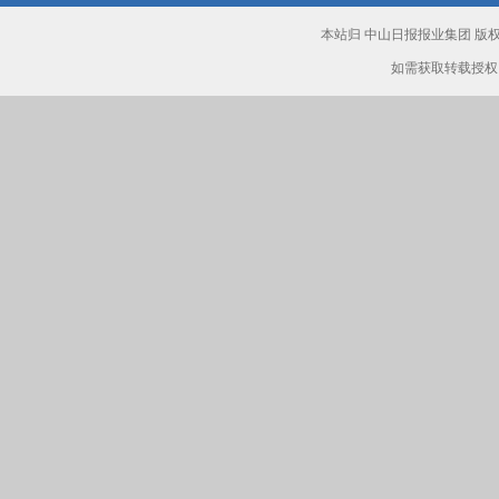
本站归 中山日报报业集团 
如需获取转载授权，请致