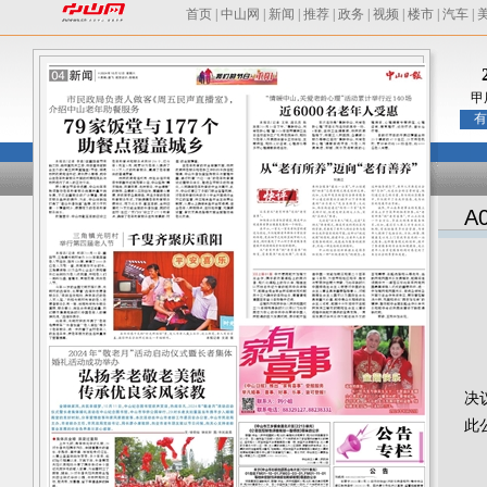
首页
|
中山网
|
新闻
|
推荐
|
政务
|
视频
|
楼市
|
汽车
|
甲
有
A
中
决
此