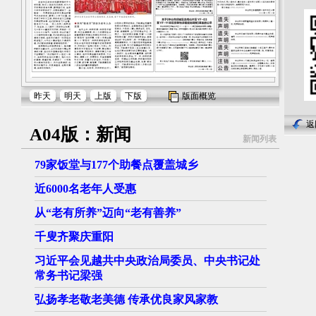
昨天
明天
上版
下版
版面概览
返
A04版：新闻
新闻列表
79家饭堂与177个助餐点覆盖城乡
近6000名老年人受惠
从“老有所养”迈向“老有善养”
千叟齐聚庆重阳
习近平会见越共中央政治局委员、中央书记处
常务书记梁强
弘扬孝老敬老美德 传承优良家风家教