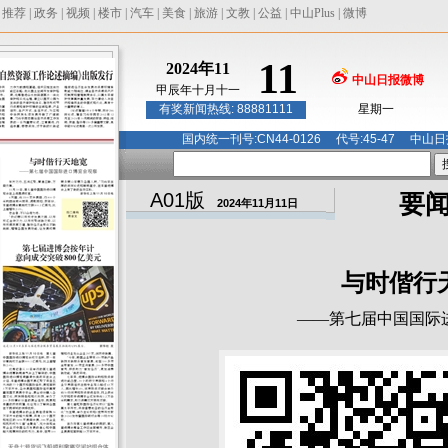
|
推荐
|
政务
|
视频
|
楼市
|
汽车
|
美食
|
旅游
|
文教
|
公益
|
中山Plus
|
微博
11
2024年11
中山日报微博
甲辰年十月十一
有奖新闻热线: 88881111
星期一
国内统一刊号:CN44-0126 代号:45-47 
A01版
要
2024年11月11日
与时偕行
——第七届中国国际