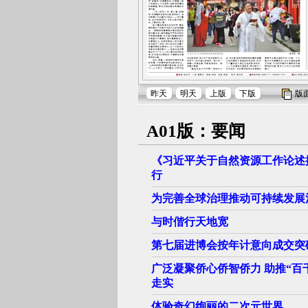
昨天
明天
上版
下版
版
A01版：要闻
《习近平关于自然资源工作论述
行
为完善全球治理推动可持续发展
与时偕行天地宽
第七届进博会按年计意向成交突破
广泛凝聚侨心侨智侨力 助推“百
走实
体验奇幻绚丽的二次元世界