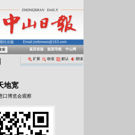
中山日报社出版
Email:zsrbnews@163.com
返回首版
版面导航
中山网
扩展
收缩
默认
朗读
闻
天地宽
进口博览会观察