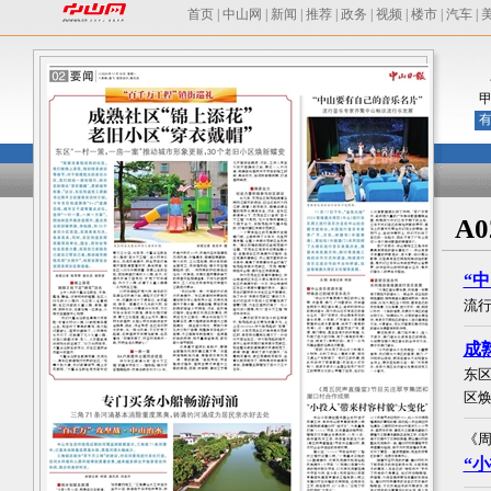
首页
|
中山网
|
新闻
|
推荐
|
政务
|
视频
|
楼市
|
汽车
|
有
A
“
流
成
东区
区
《
“