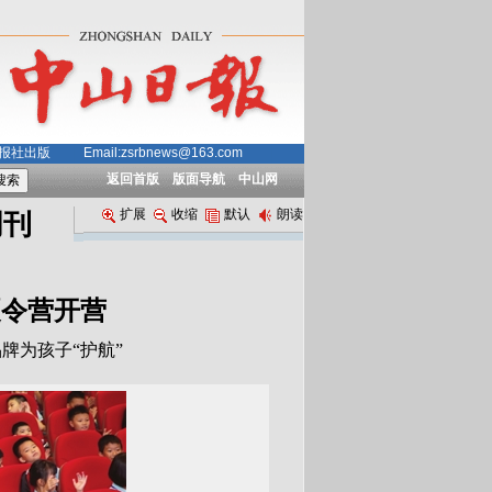
中山日报社出版
Email:zsrbnews@163.com
返回首版
版面导航
中山网
扩展
收缩
默认
朗读
周刊
夏令营开营
牌为孩子“护航”