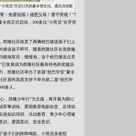
名“小营员”开启12天的夏令营生活。通讯员供图
誓：热爱祖国！感恩父母！遵守营规！”7
”夏令营正式启动，300多位“小营员”在开营
，胜隆社区租赁了两辆校巴接送孩子们上
时接送孩子即可。随着胜隆社区在党群服
功能场室后，慢慢地，这个校巴接送点变
堂”已发展成为胜隆社区极具特色的党建品
力，胜隆社区举办了首届“校巴学堂”夏令
社区居民高度支持下举办第二届“校巴学
00多人。
心，胜隆少年行”为主题，将开展为期12
础军事训练、爱国教育电影欣赏、足球或
应急知识培训、法治教育、青少年心理健
意识、爱国意识、安全意识。
孩子们的阵阵喝彩。小营员吴俊熙