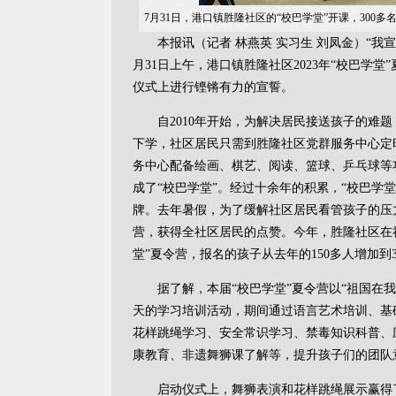
7月31日，港口镇胜隆社区的“校巴学堂”开课，300多
本报讯（记者 林燕英 实习生 刘凤金）“我宣
月31日上午，港口镇胜隆社区2023年“校巴学堂
仪式上进行铿锵有力的宣誓。
自2010年开始，为解决居民接送孩子的难题
下学，社区居民只需到胜隆社区党群服务中心定
务中心配备绘画、棋艺、阅读、篮球、乒乓球等
成了“校巴学堂”。经过十余年的积累，“校巴学
牌。去年暑假，为了缓解社区居民看管孩子的压
营，获得全社区居民的点赞。今年，胜隆社区在
堂”夏令营，报名的孩子从去年的150多人增加到3
据了解，本届“校巴学堂”夏令营以“祖国在我
天的学习培训活动，期间通过语言艺术培训、基
花样跳绳学习、安全常识学习、禁毒知识科普、
康教育、非遗舞狮课了解等，提升孩子们的团队
启动仪式上，舞狮表演和花样跳绳展示赢得了