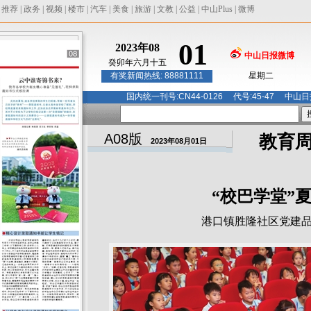
|
推荐
|
政务
|
视频
|
楼市
|
汽车
|
美食
|
旅游
|
文教
|
公益
|
中山Plus
|
微博
01
2023年08
中山日报微博
癸卯年六月十五
有奖新闻热线: 88881111
星期二
国内统一刊号:CN44-0126 代号:45-47 
A08版
教育
2023年08月01日
“校巴学堂”
港口镇胜隆社区党建品