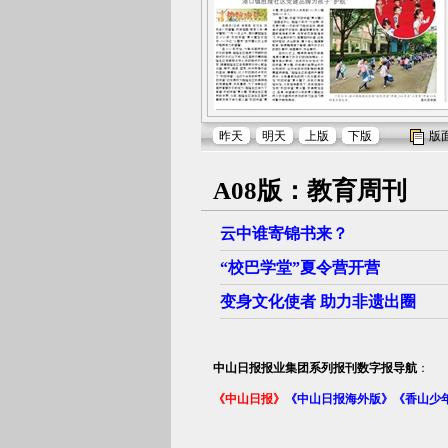
昨天
明天
上版
下版
版
A08版：教育周刊
云中谁寄锦书来？
“校巴学堂”夏令营开营
变身文化使者 助力非遗出圈
中山日报报业集团系列报刊数字报导航
：
《中山日报》
《中山日报海外版》
《香山少