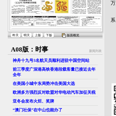
万
展
系
联
昨天
明天
上版
下版
版面概览
联
A08版：时事
新闻列表
神舟十九号3名航天员顺利进驻中国空间站
2
前三季度广深港高铁香港段载客量已接近去年
全年
在美国小城中东局势冲击美国大选
欧洲多方强烈反对欧盟对华电动汽车加征关税
亚冬会发布火炬、奖牌
“澳门社保”在中山也能办了