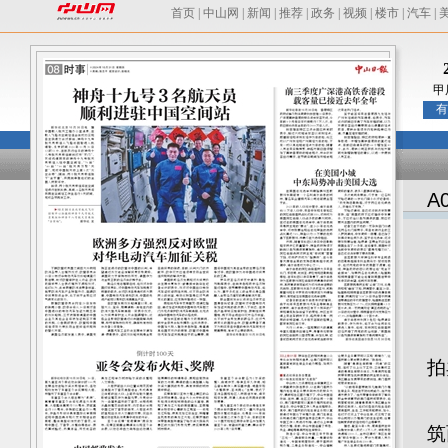
首页
|
中山网
|
新闻
|
推荐
|
政务
|
视频
|
楼市
|
汽车
|
甲
有
A
受
拍
位
筑