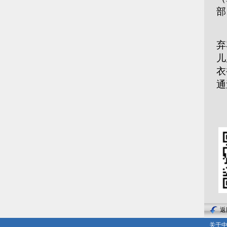
部
陈
弃
儿
衣
通
返
关于