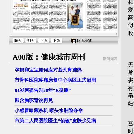
和
爱
高
似
咬
昨天
明天
上版
下版
版面概览
A08版：健康城市周刊
基
新闻列表
天
孕妈和宝宝如何应对基孔肯雅热
常
患
市骨科医院疼痛康复中心病区正式启用
有
81岁阿婆告别20年“K型腿”
虽
跟含胸驼背说再见
妇
小感冒暗藏杀机 喉头水肿险夺命
对
市第二人民医院医生“侦破”皮肤少见病
宫
时