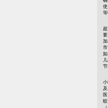
确
使
等
此
超
要
加
市
如
儿
节
对
小
及
医
蚊
（