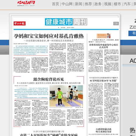
首页
|
中山网
|
新闻
|
推荐
|
政务
|
视频
|
楼市
|
汽车
|
乙
有
A
本
眼
热