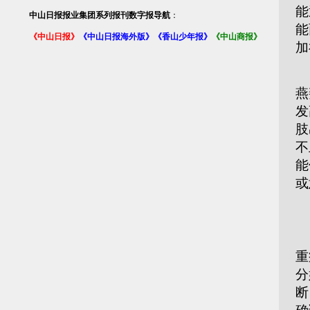
能
中山日报报业集团系列报刊数字报导航
：
能
《中山日报》
《中山日报海外版》
《香山少年报》
《中山商报》
加
婴
燕
发
肢
不
能
或
“
重
分
断