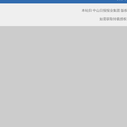
本站归 中山日报报业集团 
如需获取转载授权，请致