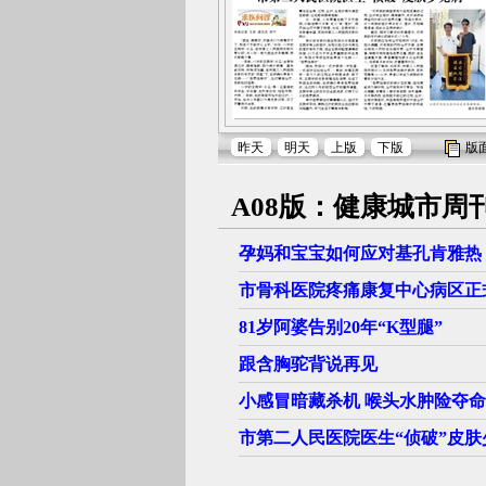
昨天
明天
上版
下版
版
A08版：健康城市周
孕妈和宝宝如何应对基孔肯雅热
市骨科医院疼痛康复中心病区正
81岁阿婆告别20年“K型腿”
跟含胸驼背说再见
小感冒暗藏杀机 喉头水肿险夺命
市第二人民医院医生“侦破”皮肤