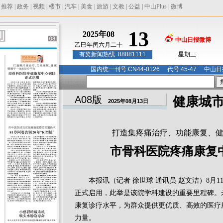
|
推荐
|
政务
|
视频
|
楼市
|
汽车
|
美食
|
旅游
|
文教
|
公益
|
中山Plus
|
微博
13
2025年08
中山日报微博
乙巳年闰六月二十
有奖新闻热线: 88881111
星期三
国内统一刊号:CN44-0126 代号:45-47 
A08版
健康城
2025年08月13日
打造集疼痛治疗、功能康复、
市骨科医院疼痛康复
本报讯（记者 徐世球 通讯员 赵文洁）8月1
正式启用，此举是该院学科建设的重要里程碑。
康复诊疗水平，为群众提供更优质、高效的医疗
力量。