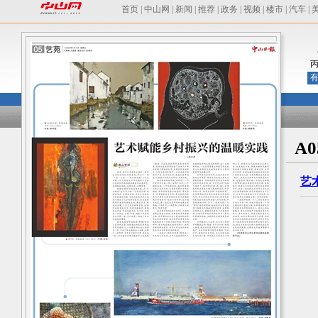
首页
|
中山网
|
新闻
|
推荐
|
政务
|
视频
|
楼市
|
汽车
|
有
A
艺