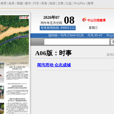
|
推荐
|
政务
|
视频
|
楼市
|
汽车
|
美食
|
旅游
|
文教
|
公益
|
中山Plus
|
微博
08
2026年07
中山日报微博
丙午年五月廿四
有奖新闻热线: 88881111
星期三
国内统一刊号:CN44-0126 代号:45-47 中山日报
A06版：时事
新闻
闻汛而动 众志成城