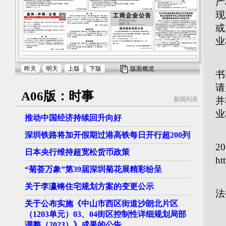
产
现
或
业
无
昨天
明天
上版
下版
版面概览
书
请
A06版：时事
并
新闻列表
业
推动中国经济持续回升向好
一
深圳铁路将加开假期过港高铁每日开行超200列
2
日本央行维持超宽松货币政策
ht
“菊荟万象”第39届深圳菊花展精彩纷呈
二
关于李瀛锵住宅规划方案的变更公示
法
关于公布实施《中山市西区街道沙朗北片区
联
（1203单元）03、04街区控制性详细规划局部
调整（2023）》成果的公告