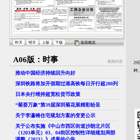
昨天
明天
上版
下版
版面概览
1
A06版：时事
新闻列表
2
种
推动中国经济持续回升向好
新
深圳铁路将加开假期过港高铁每日开行超200列
日本央行维持超宽松货币政策
“菊荟万象”第39届深圳菊花展精彩纷呈
关于李瀛锵住宅规划方案的变更公示
关于公布实施《中山市西区街道沙朗北片区
（1203单元）03、04街区控制性详细规划局部
调整（2023）》成果的公告