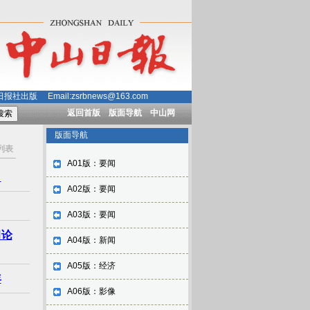
社出版 Email:zsrbnews@163.com
返回首版
版面导航
中山网
版面导航
列表
A01版：要闻
》
A02版：要闻
A03版：要闻
习论
A04版：新闻
A05版：经济
年
A06版：影像