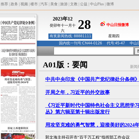
|
推荐
|
政务
|
视频
|
楼市
|
汽车
|
美食
|
旅游
|
文教
|
公益
|
中山Plus
|
微博
2023年12
28
中山日报微博
癸卯年十一月十
六
有奖新闻热线: 88881111
星期四
国内统一刊号:CN44-0126 代号:45-47 中山日报
A01版：要闻
新闻
中共中央印发《中国共产党纪律处分条例
开局之年，习近平的外交故事
《习近平新时代中国特色社会主义思想学
丛》第六辑至第十辑出版发行
用攻坚克难的勇气智慧，迎接美好的2024
郭文海主持召开市“百千万工程”指挥部工作会议