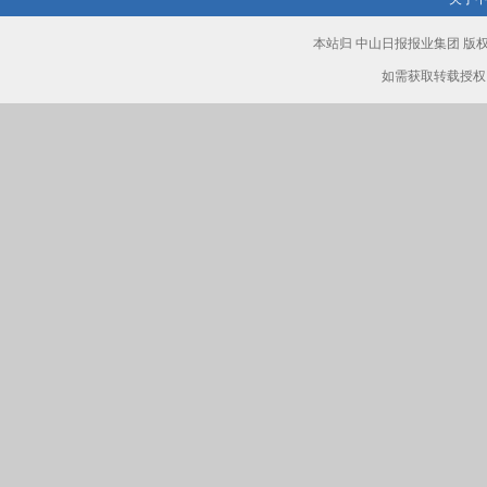
本站归 中山日报报业集团 
如需获取转载授权，请致