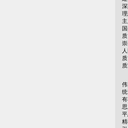
深
理
主
国
质
崇
人
质
质
新
伟
统
有
思
平
精