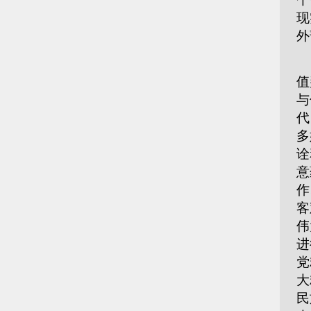
现
外
新
值
与
代
多
诠
意
作
客
伟
进
党
大
民