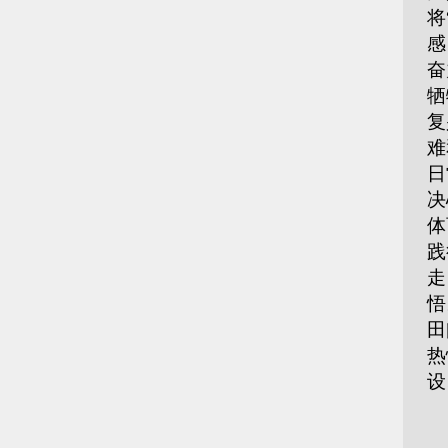
将
感
奋
牺
复
难
日
决
体
践
走
悟
田
热
设
（