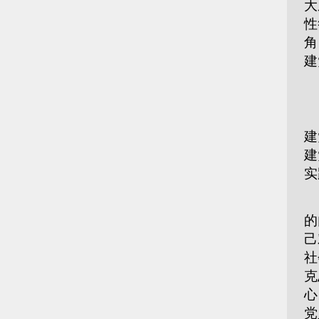
大
性
角
建
意
建
建
实
新
的
己
社
克
心
党