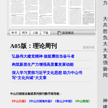
力
2
大
共
想
昨天
明天
上版
下版
版面概览
负
大
A05版：理论周刊
新闻列表
大
复
弘扬伟大建党精神 做挺膺担当奋斗者
强
构筑新质生产力增强高质量发展动能
扬
深入学习贯彻习近平文化思想 助力中山书
同
写“文化兴城”大文章
■
“
中山日报报业集团系列报刊数字报导航
：
神
《中山日报》
《中山日报海外版》
《香山少年报》
《中山商报》
建