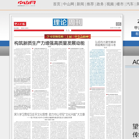
首页
|
中山网
|
新闻
|
推荐
|
政务
|
视频
|
楼市
|
汽车
|
甲
有
A
习
望
传