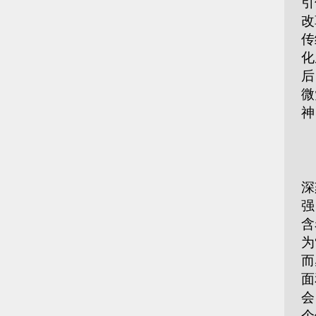
引
改
传
化
后
微
神
■
对
深
强
含
为
而
面
会
个