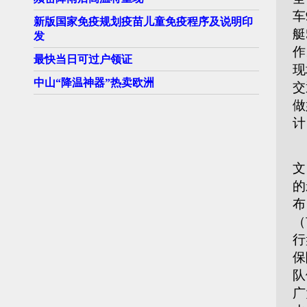
车
新版国家免疫规划疫苗儿童免疫程序及说明印
艇
发
作
最快当日可过户领证
现
中山“降温神器”热卖欧洲
交
做
计
接
文
的
布
（
行
保
队
广