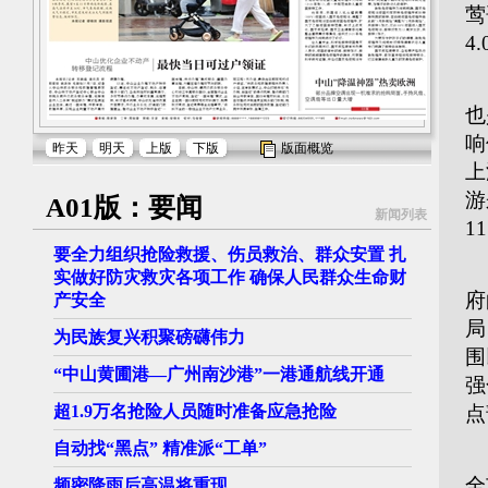
莺
4
市
也
响
昨天
明天
上版
下版
版面概览
上
游
A01版：要闻
新闻列表
1
要全力组织抢险救援、伤员救治、群众安置 扎
该
实做好防灾救灾各项工作 确保人民群众生命财
府
产安全
局
为民族复兴积聚磅礴伟力
围
“中山黄圃港—广州南沙港”一港通航线开通
强
超1.9万名抢险人员随时准备应急抢险
点
自动找“黑点” 精准派“工单”
针
全
频密降雨后高温将重现