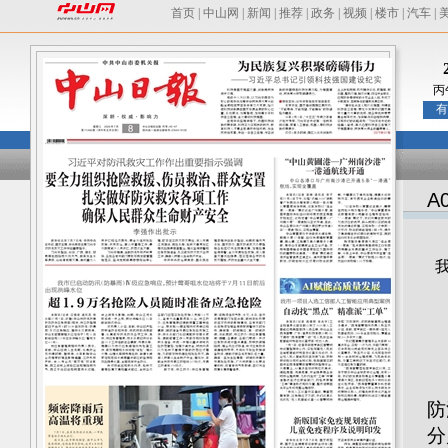
首页
|
中山网
|
新闻
|
推荐
|
政务
|
视频
|
楼市
|
汽车
|
丙
有
A
本
防
分