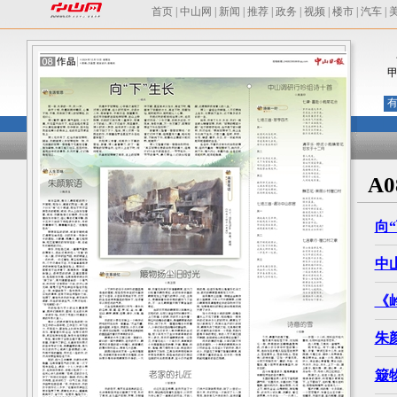
首页
|
中山网
|
新闻
|
推荐
|
政务
|
视频
|
楼市
|
汽车
|
有
A
向
中
《
朱
簸