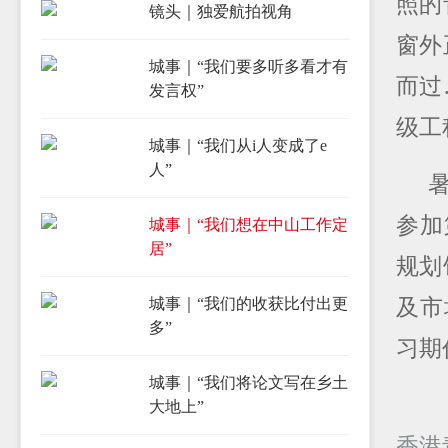
照的
镜头｜独爱航拍视角
窗外
城事｜“我们要多听多看才有
而过
发言权”
级工
城事｜“我们从i人变成了e
人”
参加
城事｜“我们想在中山工作定
居”
规划
及市
城事｜“我们的收获比付出更
多”
习期
城事｜“我们将论文写在乡土
大地上”
香港