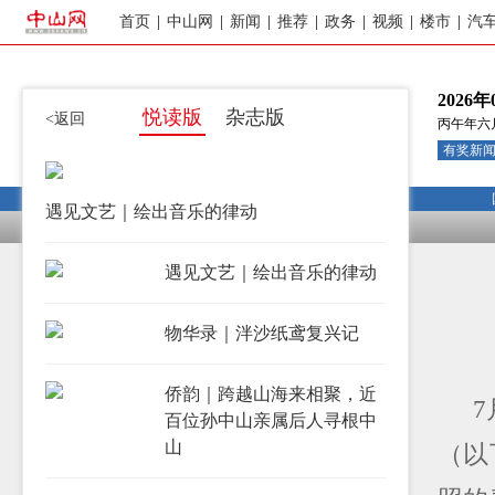
首页
|
中山网
|
新闻
|
推荐
|
政务
|
视频
|
楼市
|
汽
2026年
悦读版
杂志版
<返回
丙午年六
有奖新闻热
遇见文艺｜绘出音乐的律动
遇见文艺｜绘出音乐的律动
物华录｜泮沙纸鸢复兴记
侨韵｜跨越山海来相聚，近
百位孙中山亲属后人寻根中
山
（以